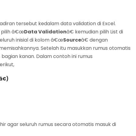
adiran tersebut kedalam data validation di Excel.
 pilih â€œ
Data Validation
â€ kemudian pilih List di
seluruh inisial di kolom â€œ
Source
â€ dengan
k memisahkannya. Setelah itu masukkan rumus otomatis
 bagian kanan. Dalam contoh ini rumus
rikut,
â€)
hir agar seluruh rumus secara otomatis masuk di