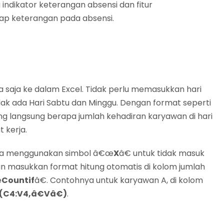
indikator keterangan absensi dan fitur
iap keterangan pada absensi.
a saja ke dalam Excel. Tidak perlu memasukkan hari
tidak ada Hari Sabtu dan Minggu. Dengan format seperti
g langsung berapa jumlah kehadiran karyawan di hari
 kerja.
bisa menggunakan simbol â€œ
X
â€ untuk tidak masuk
ian masukkan format hitung otomatis di kolom jumlah
œ
Countif
â€. Contohnya untuk karyawan A, di kolom
 (C4:V4,â€Vâ€)
.