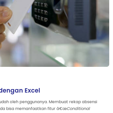
dengan Excel
n mudah oleh penggunanya. Membuat rekap absensi
nda bisa memanfaatkan fitur â€œ
Conditional