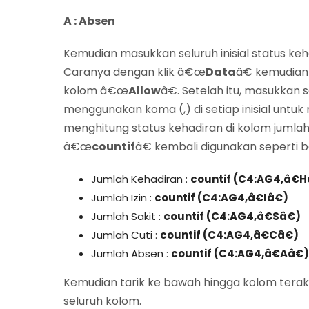
A : Absen
Kemudian masukkan seluruh inisial status keh
Caranya dengan klik â€œ
Data
â€ kemudian
kolom â€œ
Allow
â€. Setelah itu, masukkan 
menggunakan koma (,) di setiap inisial untu
menghitung status kehadiran di kolom jumlah
â€œ
countif
â€ kembali digunakan seperti be
Jumlah Kehadiran :
countif (C4:AG4,â€H
Jumlah Izin :
countif (C4:AG4,â€Iâ€)
Jumlah Sakit :
countif (C4:AG4,â€Sâ€)
Jumlah Cuti :
countif (C4:AG4,â€Câ€)
Jumlah Absen :
countif (C4:AG4,â€Aâ€)
Kemudian tarik ke bawah hingga kolom terak
seluruh kolom.