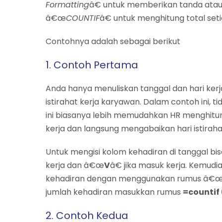
Formatting
â€ untuk memberikan tanda atau 
â€œ
COUNTIF
â€ untuk menghitung total set
Contohnya adalah sebagai berikut
1. Contoh Pertama
Anda hanya menuliskan tanggal dan hari kerj
istirahat kerja karyawan. Dalam contoh ini, 
ini biasanya lebih memudahkan HR menghitun
kerja dan langsung mengabaikan hari istirahat
Untuk mengisi kolom kehadiran di tanggal 
kerja dan â€œ
V
â€ jika masuk kerja. Kemud
kehadiran dengan menggunakan rumus â€
jumlah kehadiran masukkan rumus
=countif
2. Contoh Kedua