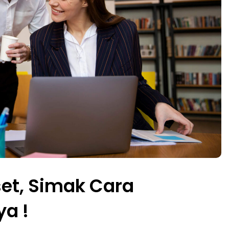
et, Simak Cara
a !