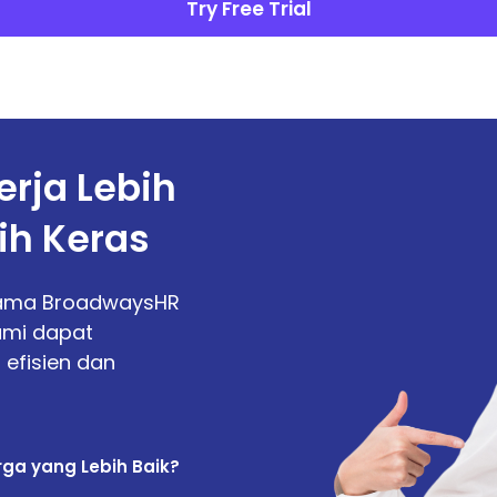
rja Lebih
ih Keras
ama BroadwaysHR
ami dapat
efisien dan
rga yang Lebih Baik?