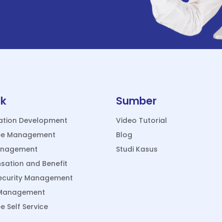
uk
Sumber
ation Development
Video Tutorial
ee Management
Blog
anagement
Studi Kasus
ation and Benefit
Security Management
 Management
 Self Service