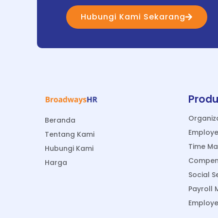
Hubungi Kami Sekarang
Prod
Organiz
Beranda
Employ
Tentang Kami
Time M
Hubungi Kami
Compens
Harga
Social 
Payroll
Employee