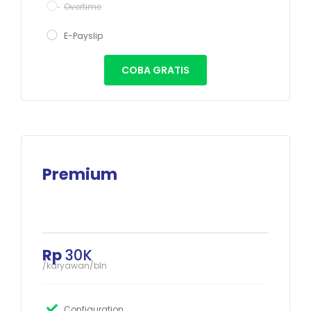
Overtime
E-Payslip
COBA GRATIS
Premium
Rp
30K
/karyawan/bln
Configuration