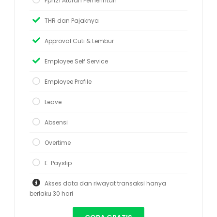
Pph21 Aturan Pemerintah
THR dan Pajaknya
Approval Cuti & Lembur
Employee Self Service
Employee Profile
Leave
Absensi
Overtime
E-Payslip
Akses data dan riwayat transaksi hanya
berlaku 30 hari