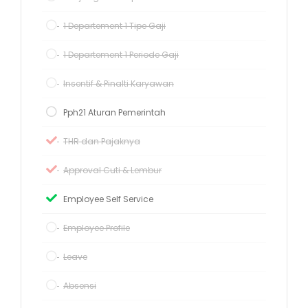
1 Departement 1 Tipe Gaji
1 Departement 1 Periode Gaji
Insentif & Pinalti Karyawan
Pph21 Aturan Pemerintah
THR dan Pajaknya
Approval Cuti & Lembur
Employee Self Service
Employee Profile
Leave
Absensi