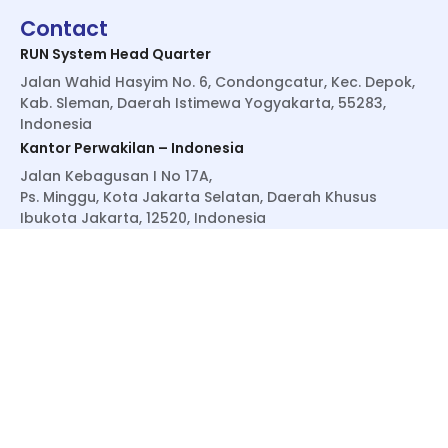
Contact
RUN System Head Quarter
Jalan Wahid Hasyim No. 6, Condongcatur, Kec. Depok,
Kab. Sleman, Daerah Istimewa Yogyakarta, 55283,
Indonesia
Kantor Perwakilan – Indonesia
Jalan Kebagusan I No 17A,
Ps. Minggu, Kota Jakarta Selatan, Daerah Khusus
Ibukota Jakarta, 12520, Indonesia
Kantor Perwakilan – USA
RUN System Global, Inc., Delaware, United States of
America
runsystemglobal@runsystem.id
+1 (302) 358-2551
Phone : 0889 8889 0777
email :
info@broadwayshr.com