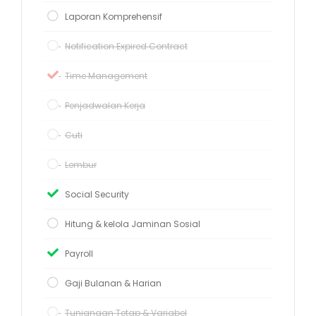
Laporan Komprehensif
Notification Expired Contract
Time Management
Penjadwalan Kerja
Cuti
Lembur
Social Security
Hitung & kelola Jaminan Sosial
Payroll
Gaji Bulanan & Harian
Tunjangan Tetap & Variabel