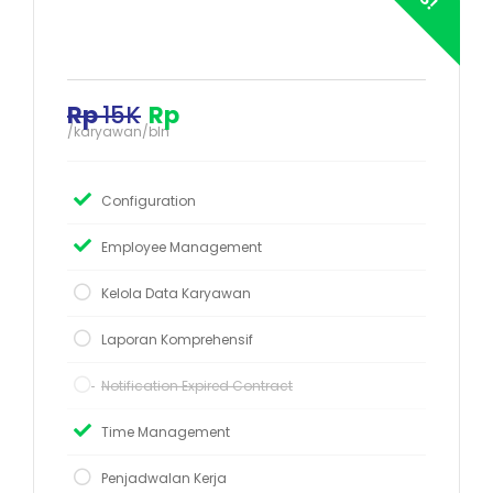
Rp
15K
Rp
/karyawan/bln
Configuration
Employee Management
Kelola Data Karyawan
Laporan Komprehensif
Notification Expired Contract
Time Management
Penjadwalan Kerja