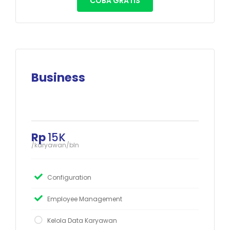
COBA GRATIS
Business
Rp
15K
/karyawan/bln
Configuration
Employee Management
Kelola Data Karyawan