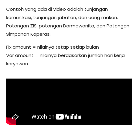
Contoh yang ada di video adalah tunjangan
Input Master Allowance & Deduction
komunikasi, tunjangan jabatan, dan uang makan.
Input Master Claim
Potongan ZIS, potongan Darmawanita, dan Potongan
Simpanan Koperasi.
Input Employee Salary, Allowance, Deduction
Fix amount = nilainya tetap setiap bulan
Setup Social Security
Var amount = nilainya berdasarkan jumlah hari kerja
Input Master Social Security Program
karyawan
Input Master Social Security
Input Employee Social Security
Setup Time Management
Input Master Attendance Group
Input Master Holiday
Input Employee Working Schedule