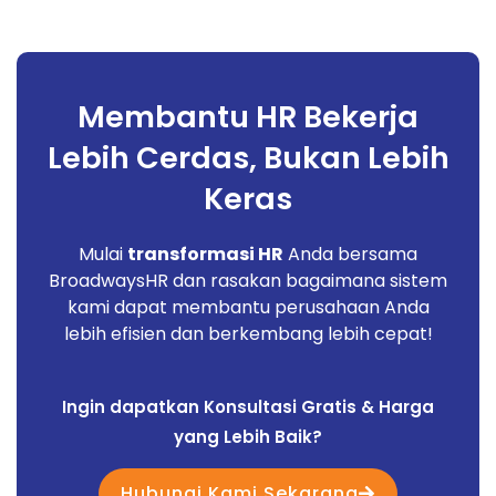
Input Master Leave Group
Input Master Leave
Make Transaction Employeeâ€™s Leave
Membantu HR Bekerja
Request
Lebih Cerdas, Bukan Lebih
Keras
Mulai
transformasi HR
Anda bersama
BroadwaysHR dan rasakan bagaimana sistem
kami dapat membantu perusahaan Anda
lebih efisien dan berkembang lebih cepat!
Ingin dapatkan Konsultasi Gratis & Harga
yang Lebih Baik?
Hubungi Kami Sekarang