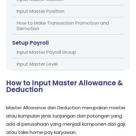
Input Master Position
How to Make Transaction Promotion and
Demotion
Setup Payroll
Input Master Payroll Group
Input Master Level
Input Master Grade Level Group
How to Input Master Allowance &
Input Master Grade
Deduction
Setup Employee Management
Master Allowance dan Deduction merupakan master
Input Master Employee
atau kumpulan jenis tunjangan dan potongan yang
ada di perusahaan yang menjadi komponen dari gaji
Setup Compensation and Benefit
atau take home pay karyawan.
Input Master Insentif/Penalty