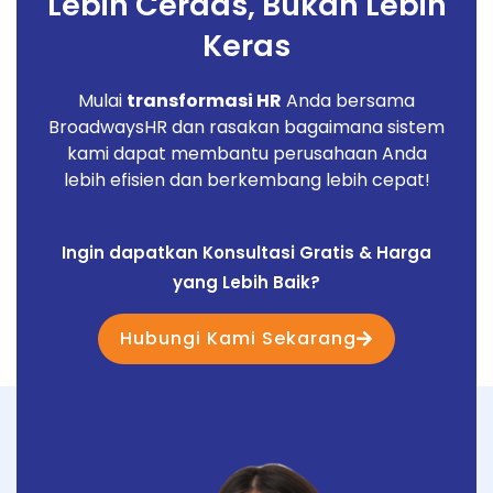
Lebih Cerdas, Bukan Lebih
Input Master Leave Group
Keras
Input Master Leave
Mulai
transformasi HR
Anda bersama
Make Transaction Employeeâ€™s Leave
Request
BroadwaysHR dan rasakan bagaimana sistem
kami dapat membantu perusahaan Anda
lebih efisien dan berkembang lebih cepat!
Ingin dapatkan Konsultasi Gratis & Harga
yang Lebih Baik?
Hubungi Kami Sekarang