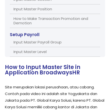
Input Master Position
How to Make Transaction Promotion and
Demotion
Setup Payroll
Input Master Payroll Group
Input Master Level
Input Master Grade Level Group
How to Input Master Site in
Input Master Grade
Application BroadwaysHR
Setup Employee Management
Site merupakan lokasi perusahaan, atau cabang.
Input Master Employee
Contoh pada video ini adalah site Yogyakarta dan
Jakarta pada PT. Global Karya Solusi, karena PT. Global
Setup Compensation and Benefit
Karya Solusi memiliki cabang kantor di Jakarta dan
Input Master Insentif/Penalty