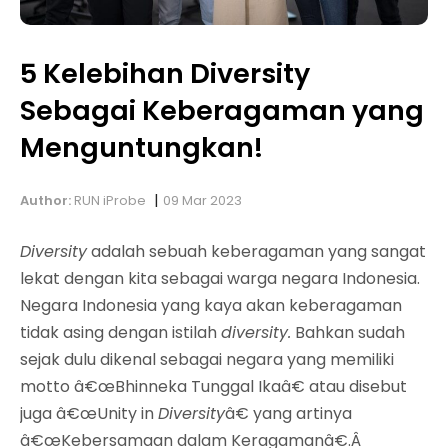
5 Kelebihan Diversity
Sebagai Keberagaman yang
Menguntungkan!
|
Author:
RUN iProbe
09 Mar 2023
Diversity
adalah sebuah keberagaman yang sangat
lekat dengan kita sebagai warga negara Indonesia.
Negara Indonesia yang kaya akan keberagaman
tidak asing dengan istilah
diversity.
Bahkan sudah
sejak dulu dikenal sebagai negara yang memiliki
motto
â€œBhinneka Tunggal Ikaâ€ atau disebut
juga
â€œUnity in
Diversity
â€ yang artinya
â€œKebersamaan dalam Keragamanâ€.Â