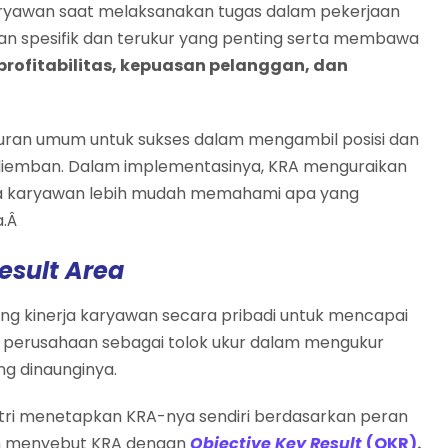
 karyawan saat melaksanakan tugas dalam pekerjaan
juan spesifik dan terukur yang penting serta membawa
profitabilitas, kepuasan pelanggan, dan
uran umum untuk sukses dalam mengambil posisi dan
diemban. Dalam implementasinya, KRA menguraikan
gga karyawan lebih mudah memahami apa yang
a.Â
esult Area
ng kinerja karyawan secara pribadi untuk mencapai
p perusahaan sebagai tolok ukur dalam mengukur
g dinaunginya.
stri menetapkan KRA-nya sendiri berdasarkan peran
an menyebut KRA dengan
Objective Key Result
(OKR)
.