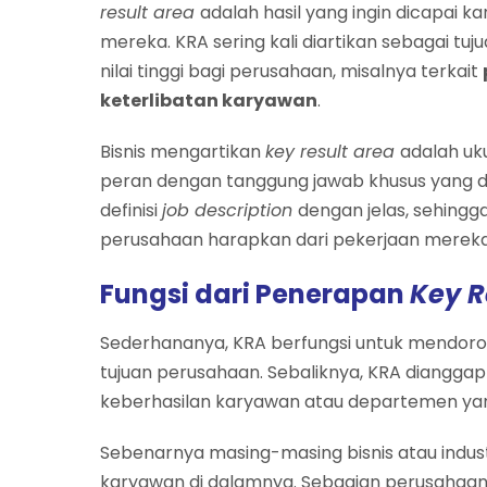
result area
adalah hasil yang ingin dicapai
mereka. KRA sering kali diartikan sebagai tu
nilai tinggi bagi perusahaan, misalnya terkait
keterlibatan karyawan
.
Bisnis mengartikan
key result area
adalah uk
peran dengan tanggung jawab khusus yang 
definisi
job description
dengan jelas, sehin
perusahaan harapkan dari pekerjaan merek
Fungsi dari Penerapan
Key R
Sederhananya, KRA berfungsi untuk mendoro
tujuan perusahaan. Sebaliknya, KRA diangga
keberhasilan karyawan atau departemen yan
Sebenarnya masing-masing bisnis atau indu
karyawan di dalamnya. Sebagian perusaha