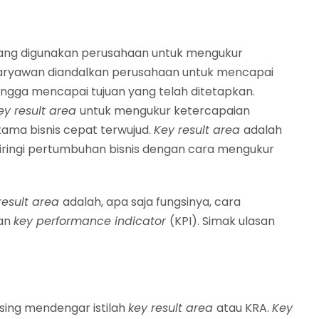
 yang digunakan perusahaan untuk mengukur
karyawan diandalkan perusahaan untuk mencapai
ehingga mencapai tujuan yang telah ditetapkan.
ey result area
untuk mengukur ketercapaian
ama bisnis cepat terwujud.
Key result area
adalah
iringi pertumbuhan bisnis dengan cara mengukur
result area
adalah, apa saja fungsinya, cara
gan
key performance indicator
(KPI). Simak ulasan
asing mendengar istilah
key result area
atau KRA.
Key