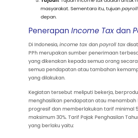
Tujuan
. Tujuan
income tax
adalah untuk 
masyarakat. Sementara itu, tujuan
payroll
depan.
Penerapan
Income Tax
dan
P
Di Indonesia,
income tax
dan
payroll tax
disa
PPh merupakan sumber penerimaan terbesar 
yang dikenakan kepada semua orang secara p
semua pendapatan atau tambahan kemampuan
yang dilakukan.
Kegiatan tersebut meliputi bekerja, berprodu
menghasilkan pendapatan atau menambah ke
progresif dan memberlakukan tarif minimal 5
maksimum 30%. Tarif Pajak Penghasilan Tahun
yang berlaku yaitu: