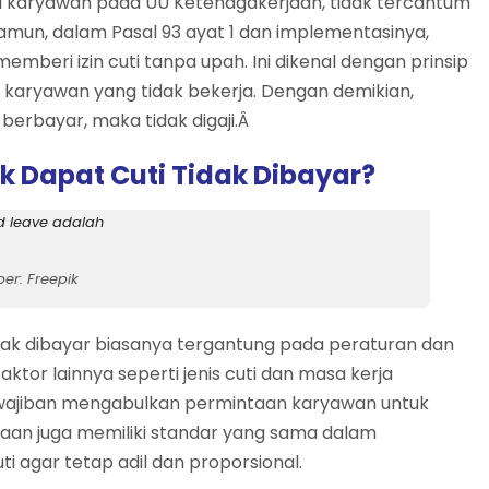
ti karyawan pada UU Ketenagakerjaan, tidak tercantum
amun, dalam Pasal 93 ayat 1 dan implementasinya,
beri izin cuti tanpa upah. Ini dikenal dengan prinsip
k karyawan yang tidak bekerja. Dengan demikian,
 berbayar, maka tidak digaji.Â
k Dapat Cuti Tidak Dibayar?
er: Freepik
dak dibayar biasanya tergantung pada peraturan dan
tor lainnya seperti jenis cuti dan masa kerja
wajiban mengabulkan permintaan karyawan untuk
aan juga memiliki standar yang sama dalam
 agar tetap adil dan proporsional.