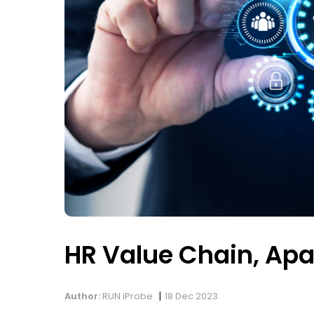
HR Value Chain, Apa
|
Author:
RUN iProbe
18 Dec 2023