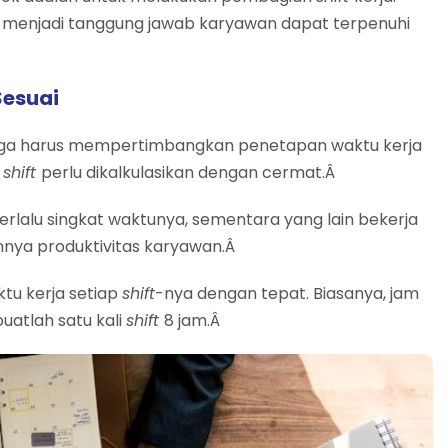
g menjadi tanggung jawab karyawan dapat terpenuhi
Sesuai
juga harus mempertimbangkan penetapan waktu kerja
p
shift
perlu dikalkulasikan dengan cermat.Â
rlalu singkat waktunya, sementara yang lain bekerja
nnya produktivitas karyawan.Â
ktu kerja setiap
shift
-nya dengan tepat. Biasanya, jam
uatlah satu kali
shift
8 jam.Â