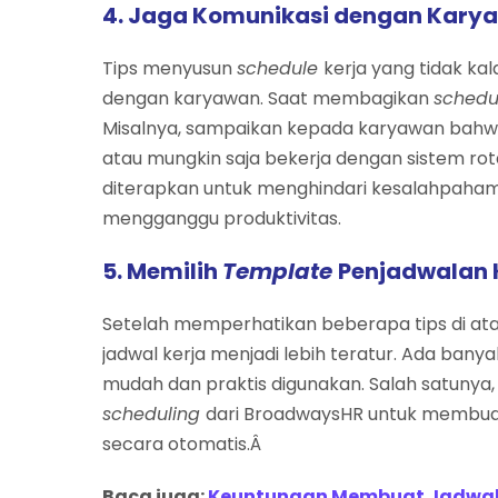
4. Jaga Komunikasi dengan Kar
Tips menyusun
schedule
kerja yang tidak k
dengan karyawan. Saat membagikan
sched
Misalnya, sampaikan kepada karyawan bahw
atau mungkin saja bekerja dengan sistem rota
diterapkan untuk menghindari kesalahpaha
mengganggu produktivitas.
5. Memilih
Template
Penjadwalan 
Setelah memperhatikan beberapa tips di atas
jadwal kerja menjadi lebih teratur. Ada banya
mudah dan praktis digunakan. Salah satunya,
scheduling
dari BroadwaysHR untuk membuat
secara otomatis.Â
Baca juga:
Keuntungan Membuat Jadwal S