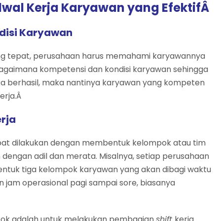
wal Kerja Karyawan yang EfektifÂ
disi Karyawan
g tepat, perusahaan harus memahami karyawannya
bagaimana kompetensi dan kondisi karyawan sehingga
ika berhasil, maka nantinya karyawan yang kompeten
erja.Â
rja
dapat dilakukan dengan membentuk kelompok atau tim
m dengan adil dan merata. Misalnya, setiap perusahaan
ntuk tiga kelompok karyawan yang akan dibagi waktu
 jam operasional pagi sampai sore, biasanya
mpok adalah untuk melakukan pembagian
shift
kerja.