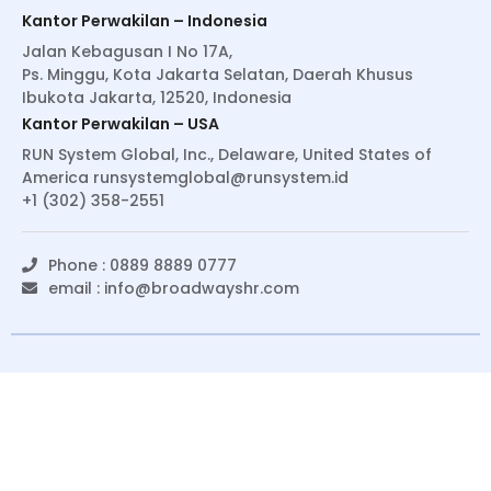
Kantor Perwakilan – Indonesia
Jalan Kebagusan I No 17A,
Ps. Minggu, Kota Jakarta Selatan, Daerah Khusus
Ibukota Jakarta, 12520, Indonesia
Kantor Perwakilan – USA
RUN System Global, Inc., Delaware, United States of
America
runsystemglobal@runsystem.id
+1 (302) 358-2551
Phone : 0889 8889 0777
email :
info@broadwayshr.com
© Copyright 2022 BroadwaysHR