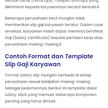
bentuk cetak
(hardcopy)
maupun
softcopy
yang
dikirimkan kepada karyawannya secara berkala.Â
Beberapa perusahaan kecil mungkin tidak
memberikan slip gaji karyawan teratur. Dalam
case
tersebut, karyawan masih dapat meminta Sertifikat
Gaji
(Salary Certificate)
kepada pemberi kerja atau
perusahaan masing-masing.Â
Contoh Format dan
Template
Slip Gaji Karyawan
Format
salary slip
mungkin berbeda di setiap
perusahaan sesuai kebijakan masing-masing.
Sebagai pedomannya, berikut ini
template
dasar
salary slip
Â yang memuat beberapa komponen
penting yang harus dimuat.