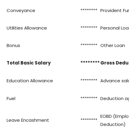
Conveyance
********
Provident Fund
Utilities Allowance
********
Personal Loan
Bonus
********
Other Loan
Total Basic Salary
********
Gross Deduct
Education Allowance
********
Advance salary
Fuel
********
Deduction agai
EOBD (Employee
Leave Encashment
********
Deduction)