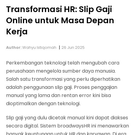
Transformasi HR: Slip Gaji
Online untuk Masa Depan
Kerja
|
Author:
Wahyu Istiqomah
26 Jun 2025
Perkembangan teknologi telah mengubah cara
perusahaan mengelola sumber daya manusia.
Salah satu transformasi yang perlu diperhatikan
adalah penggunaan slip gaji. Proses penggajian
manual yang lama dan rentan error kini bisa
dioptimalkan dengan teknologi.
Slip gaji yang dulu dicetak manual kini dapat diakses
secara digital. Sistem broadwaysHR ini menawarkan
banyak keuntungan untuk HR dan karyawan. Di era