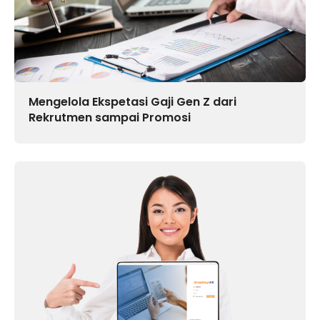
Mengelola Ekspetasi Gaji Gen Z dari
Rekrutmen sampai Promosi