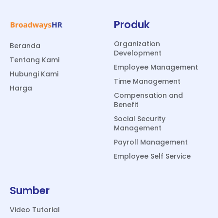
Produk
Organization
Beranda
Development
Tentang Kami
Employee Management
Hubungi Kami
Time Management
Harga
Compensation and
Benefit
Social Security
Management
Payroll Management
Employee Self Service
Sumber
Video Tutorial