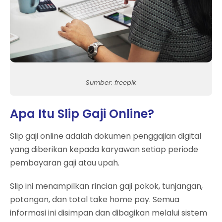
Sumber: freepik
Apa Itu Slip Gaji Online?
Slip gaji online adalah dokumen penggajian digital
yang diberikan kepada karyawan setiap periode
pembayaran gaji atau upah.
Slip ini menampilkan rincian gaji pokok, tunjangan,
potongan, dan total take home pay. Semua
informasi ini disimpan dan dibagikan melalui sistem