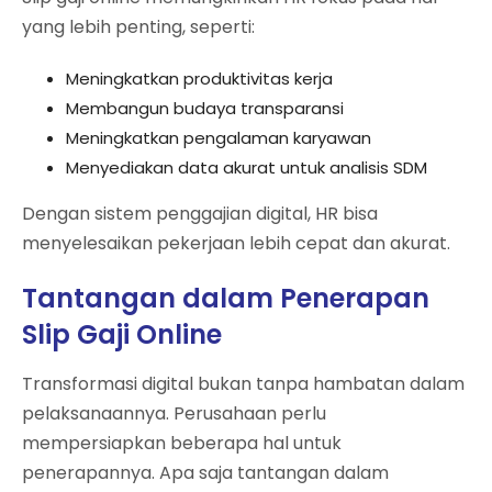
yang lebih penting, seperti:
Meningkatkan produktivitas kerja
Membangun budaya transparansi
Meningkatkan pengalaman karyawan
Menyediakan data akurat untuk analisis SDM
Dengan sistem penggajian digital, HR bisa
menyelesaikan pekerjaan lebih cepat dan akurat.
Tantangan dalam Penerapan
Slip Gaji Online
Transformasi digital bukan tanpa hambatan dalam
pelaksanaannya. Perusahaan perlu
mempersiapkan beberapa hal untuk
penerapannya. Apa saja tantangan dalam