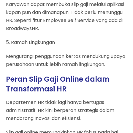
Karyawan dapat membuka slip gaji melalui aplikasi
kapan pun dan dimanapun. Tidak perlu menunggu
HR. Seperti fitur Employee Self Service yang ada di
BroadwaysHR.
5. Ramah Lingkungan
Mengurangi penggunaan kertas mendukung upaya
perusahaan untuk lebih ramah lingkungan.
Peran Slip Gaji Online dalam
Transformasi HR
Departemen HR tidak lagi hanya bertugas
administratif. HR kini berperan strategis dalam
mendorong inovasi dan efisiensi.
Slip gaji online memungkinkan HR fokus pada hal