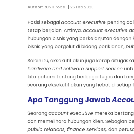
|
Author:
RUN iProbe
25 Feb 2023
Posisi sebagai
account executive
penting da
tetap berjalan. Artinya,
account executive
a
hubungan bisnis yang berkelanjutan dengan kli
bisnis yang bergelut di bidang periklanan,
pub
Selain itu, eksekutif akun juga kerap dituga
hardware and software support service
unt
kita pahami tentang berbagai tugas dan tan
seorang eksekutif akun
yang hebat di setiap l
Apa Tanggung Jawab
Accou
Seorang
account executive
mereka bertang
dan memelihara hubungan klien. Sebagian bes
public relations, finance services,
dan perus