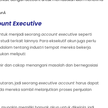
punÂ
unt Executive
ntuk menjadi seorang
account executive
seperti
studi terkait lainnya. Para eksekutif akun juga perlu
alam tentang industri tempat mereka bekerja.
ukan meliputi:
hir dan cakap menangani masalah dan bernegosiasi
taran, jadi seorang
executive account
harus dapat
da mereka sambil melanjutkan proses penjualan
 mungkin memiliki banyak akun untuk dikelola, jadi