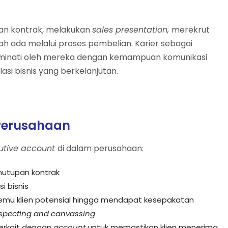
kan kontrak, melakukan
sales presentation,
merekrut
ah ada melalui proses pembelian. Karier sebagai
g diminati oleh mereka dengan kemampuan komunikasi
lasi bisnis yang berkelanjutan.
 Perusahaan
utive account
di dalam perusahaan:
nutupan kontrak
i bisnis
ertemu klien potensial hingga mendapat kesepakatan
specting and canvassing
terkait dengan
account
untuk memastikan klien menerima