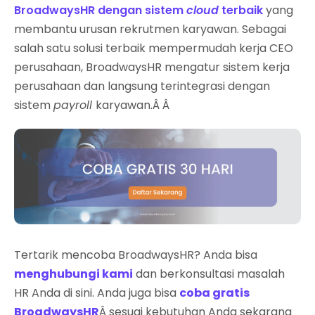
BroadwaysHR
dengan sistem
cloud
terbaik
yang
membantu urusan rekrutmen karyawan. Sebagai
salah satu solusi terbaik mempermudah kerja CEO
perusahaan, BroadwaysHR mengatur sistem kerja
perusahaan dan langsung terintegrasi dengan
sistem
payroll
karyawan.Â Â
Tertarik mencoba BroadwaysHR? Anda bisa
menghubungi kami
dan berkonsultasi masalah
HR Anda di sini. Anda juga bisa
coba gratis
BroadwaysHR
Â sesuai kebutuhan Anda sekarang