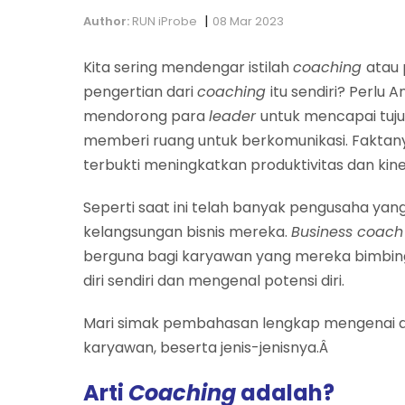
|
Author:
RUN iProbe
08 Mar 2023
Kita sering mendengar istilah
coaching
atau 
pengertian dari
coaching
itu sendiri? Perlu 
mendorong para
leader
untuk mencapai tuj
memberi ruang untuk berkomunikasi. Fakta
terbukti meningkatkan produktivitas dan kiner
Seperti saat ini telah banyak pengusaha y
kelangsungan bisnis mereka.
Business coac
berguna bagi karyawan yang mereka bimbin
diri sendiri dan mengenal potensi diri.
Mari simak pembahasan lengkap mengenai a
karyawan, beserta jenis-jenisnya.Â
Arti
Coaching
adalah?