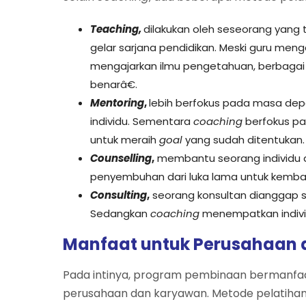
Teaching,
dilakukan oleh seseorang yang 
gelar sarjana pendidikan. Meski guru menga
mengajarkan ilmu pengetahuan, berbag
benarâ€.
Mentoring
,
lebih
berfokus pada masa dep
individu. Sementara
coaching
berfokus pa
untuk meraih
goal
yang sudah ditentukan.
Counselling
,
membantu seorang individu 
penyembuhan dari luka lama untuk kembal
Consulting
,
seorang konsultan dianggap s
Sedangkan
coaching
menempatkan indiv
Manfaat untuk Perusahaan
Pada intinya, program pembinaan bermanfaa
perusahaan dan karyawan. Metode pelatihan