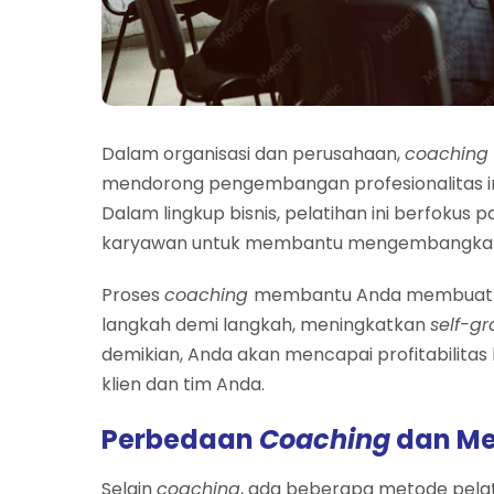
Dalam organisasi dan perusahaan,
coaching
mendorong pengembangan profesionalitas ind
Dalam lingkup bisnis, pelatihan ini berfoku
karyawan untuk membantu mengembangkan ke
Proses
coaching
membantu Anda membuat k
langkah demi langkah, meningkatkan
self-g
demikian, Anda akan mencapai profitabilitas 
klien dan tim Anda.
Perbedaan
Coaching
dan Me
Selain
coaching
, ada beberapa metode pelat