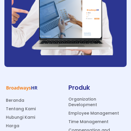
Produk
Organization
Beranda
Development
Tentang Kami
Employee Management
Hubungi Kami
Time Management
Harga
Compensation and