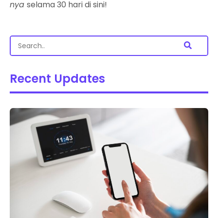
nya
selama 30 hari di sini!
Recent Updates