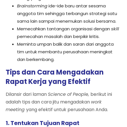
Brainstorming
ide-ide baru antar sesama
anggota tim sehingga terbangun strategi satu
sama lain sampai menemukan solusi bersama.
Memecahkan tantangan organisasi dengan
skill
pemecahan masalah dan berpikir kritis.
Meminta umpan balik dan saran dari anggota
tim untuk membantu perusahaan meningkat
dan berkembang.
Tips dan Cara Mengadakan
Rapat Kerja yang Efektif
Dilansir dari laman
Science of People,
berikut ini
adalah tips dan cara jitu mengadakan
work
meeting
yang efektif untuk perusahaan Anda.
1. Tentukan Tujuan Rapat