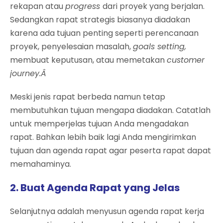
rekapan atau
progress
dari proyek yang berjalan.
Sedangkan rapat strategis biasanya diadakan
karena ada tujuan penting seperti perencanaan
proyek, penyelesaian masalah,
goals setting,
membuat keputusan, atau memetakan
customer
journey.Â
Meski jenis rapat berbeda namun tetap
membutuhkan tujuan mengapa diadakan. Catatlah
untuk memperjelas tujuan Anda mengadakan
rapat. Bahkan lebih baik lagi Anda mengirimkan
tujuan dan agenda rapat agar peserta rapat dapat
memahaminya.
2. Buat Agenda Rapat yang Jelas
Selanjutnya adalah menyusun agenda rapat kerja