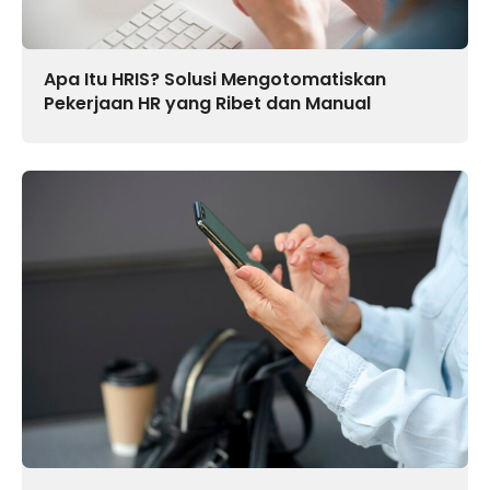
Apa Itu HRIS? Solusi Mengotomatiskan
Pekerjaan HR yang Ribet dan Manual