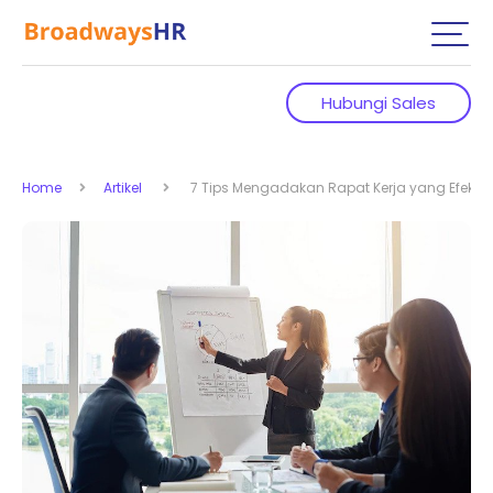
Hubungi Sales
Home
Artikel
7 Tips Mengadakan Rapat Kerja yang Efektif 