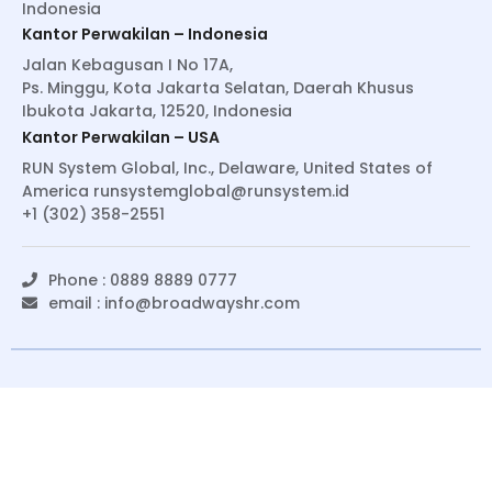
Indonesia
Kantor Perwakilan – Indonesia
Jalan Kebagusan I No 17A,
Ps. Minggu, Kota Jakarta Selatan, Daerah Khusus
Ibukota Jakarta, 12520, Indonesia
Kantor Perwakilan – USA
RUN System Global, Inc., Delaware, United States of
America
runsystemglobal@runsystem.id
+1 (302) 358-2551
Phone : 0889 8889 0777
email :
info@broadwayshr.com
© Copyright 2022 BroadwaysHR