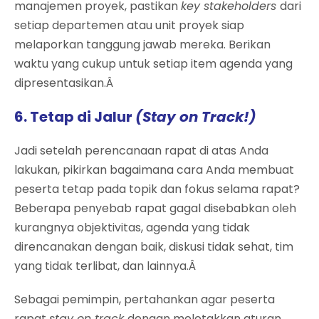
manajemen proyek, pastikan
key stakeholders
dari
setiap departemen atau unit proyek siap
melaporkan tanggung jawab mereka. Berikan
waktu yang cukup untuk setiap item agenda yang
dipresentasikan.Â
6. Tetap di Jalur
(Stay on Track!)
Jadi setelah perencanaan rapat di atas Anda
lakukan, pikirkan bagaimana cara Anda membuat
peserta tetap pada topik dan fokus selama rapat?
Beberapa penyebab rapat gagal disebabkan oleh
kurangnya objektivitas, agenda yang tidak
direncanakan dengan baik, diskusi tidak sehat, tim
yang tidak terlibat, dan lainnya.Â
Sebagai pemimpin, pertahankan agar peserta
rapat
stay on track
dengan meletakkan aturan