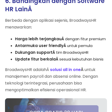
6. Bandingkan dengan Software
HR LainÂ
Berbeda dengan aplikasi sejenis, BroadwaysHR
menawarkan:
Harga lebih terjangkauÂ
dengan fitur premium
Antarmuka user friendlyÂ
untuk pemula
Dukungan supportÂ
tim BroadwaysHR
Update fitur berkalaÂ
sesuai kebutuhan bisnis
BroadwaysHR adalahÂ
solusi all in one
Â
untuk
manajemen payroll dan absensi online. Dengan
teknologi terintegrasi, perusahaan bisa
mengoptimalkan efisiensi operasional HR.