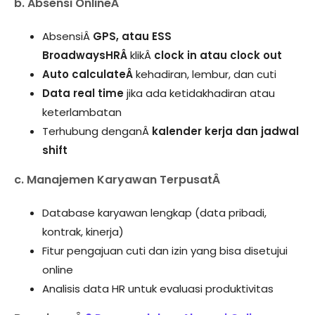
b. Absensi OnlineÂ
AbsensiÂ
GPS, atau ESS
BroadwaysHRÂ
klikÂ
clock in atau clock out
Auto calculateÂ
kehadiran, lembur, dan cuti
Data real time
jika ada ketidakhadiran atau
keterlambatan
Terhubung denganÂ
kalender kerja dan jadwal
shift
c. Manajemen Karyawan TerpusatÂ
Database karyawan lengkap (data pribadi,
kontrak, kinerja)
Fitur pengajuan cuti dan izin yang bisa disetujui
online
Analisis data HR untuk evaluasi produktivitas