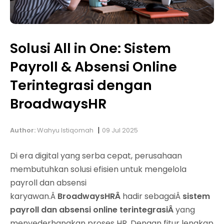
Solusi All in One: Sistem
Payroll & Absensi Online
Terintegrasi dengan
BroadwaysHR
|
Author:
Wahyu Istiqomah
09 Jul 2025
Di era digital yang serba cepat, perusahaan
membutuhkan solusi efisien untuk mengelola
payroll dan absensi
karyawan.Â
BroadwaysHRÂ
hadir sebagaiÂ
sistem
payroll dan absensi online terintegrasiÂ
yang
menyederhanakan proses HR. Dengan fitur lengkap