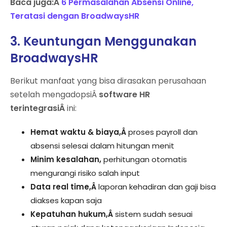
Baca juga:Â
6 Permasalahan Absensi Online,
Teratasi dengan BroadwaysHR
3. Keuntungan Menggunakan
BroadwaysHR
Berikut manfaat yang bisa dirasakan perusahaan
setelah mengadopsiÂ
software HR
terintegrasiÂ
ini:
Hemat waktu & biaya,Â
proses payroll dan
absensi selesai dalam hitungan menit
Minim kesalahan,
perhitungan otomatis
mengurangi risiko salah input
Data real time,Â
laporan kehadiran dan gaji bisa
diakses kapan saja
Kepatuhan hukum,Â
sistem sudah sesuai