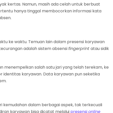
k kertas. Namun, masih ada celah untuk berbuat
tertentu hanya tinggal membocorkan informasi kata
 absen.
waktu ke waktu. Temuan lain dalam presensi karyawan
 kecurangan adalah sistem absensi
fingerprint
atau sidik
n menempelkan salah satu jari yang telah terekam, ke
identitas karyawan. Data karyawan pun seketika
tem.
 kemudahan dalam berbagai aspek, tak terkecuali
diran karyawan bisa dicatat melalui
presensi
online