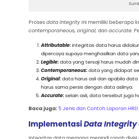
Sumb
Proses
data
integrity
ini memiliki beberapa kr
contemporaneous, original,
dan
accurate
. P
Attributable
:
integritas data harus didoku
dipercaya supaya menghasilkan data yang 
Legible
:
data yang tersaji harus mudah dim
Contemporaneous
:
data yang didapat se
Original
:
data harus asli dan apabila data
harus sama persis dengan data aslinya.
Accurate
:
selain asli, data tersebut juga 
Baca juga:
5 Jenis dan Contoh Laporan HR
Implementasi
Data Integrity
Integritas data memang menjadi ranah divisi