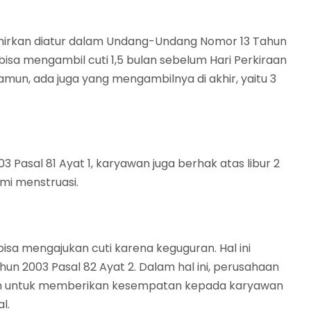
lahirkan diatur dalam Undang-Undang Nomor 13 Tahun
 bisa mengambil cuti 1,5 bulan sebelum Hari Perkiraan
Namun, ada juga yang mengambilnya di akhir, yaitu 3
asal 81 Ayat 1, karyawan juga berhak atas libur 2
mi menstruasi.
a bisa mengajukan cuti karena keguguran. Hal ini
un 2003 Pasal 82 Ayat 2. Dalam hal ini, perusahaan
lan untuk memberikan kesempatan kepada karyawan
l.